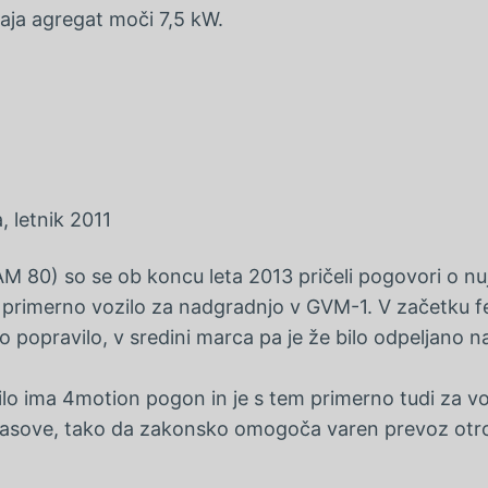
paja agregat moči 7,5 kW.
 letnik 2011
TAM 80) so se ob koncu leta 2013 pričeli pogovori o n
 primerno vozilo za nadgradnjo v GVM-1. V začetku feb
lo popravilo, v sredini marca pa je že bilo odpeljano
o ima 4motion pogon in je s tem primerno tudi za vo
 pasove, tako da zakonsko omogoča varen prevoz otr